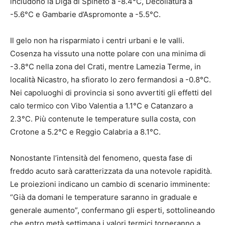
includono la Diga di Spineto a -8.4°C, Decollatura a
-5.6°C e Gambarie d’Aspromonte a -5.5°C.
Il gelo non ha risparmiato i centri urbani e le valli.
Cosenza ha vissuto una notte polare con una minima di
-3.8°C nella zona del Crati, mentre Lamezia Terme, in
località Nicastro, ha sfiorato lo zero fermandosi a -0.8°C.
Nei capoluoghi di provincia si sono avvertiti gli effetti del
calo termico con Vibo Valentia a 1.1°C e Catanzaro a
2.3°C. Più contenute le temperature sulla costa, con
Crotone a 5.2°C e Reggio Calabria a 8.1°C.
Nonostante l’intensità del fenomeno, questa fase di
freddo acuto sarà caratterizzata da una notevole rapidità.
Le proiezioni indicano un cambio di scenario imminente:
“Già da domani le temperature saranno in graduale e
generale aumento”, confermano gli esperti, sottolineando
che entro metà settimana i valori termici torneranno a