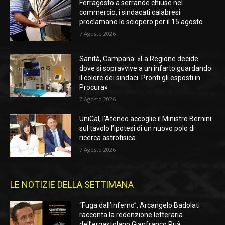
Ferragosto a serrande chiuse nel
commercio, i sindacati calabresi
proclamano lo sciopero per il 15 agosto
7 Agosto 2026
Sanità, Campana: «La Regione decide
dove si sopravvive a un infarto guardando
il colore dei sindaci. Pronti gli esposti in
Procura»
7 Agosto 2026
UniCal, l’Ateneo accoglie il Ministro Bernini:
sul tavolo l’ipotesi di un nuovo polo di
ricerca astrofisica
7 Agosto 2026
LE NOTIZIE DELLA SETTIMANA
“Fuga dall’inferno”, Arcangelo Badolati
racconta la redenzione letteraria
dell’ergastolano Gianfranco Ruà