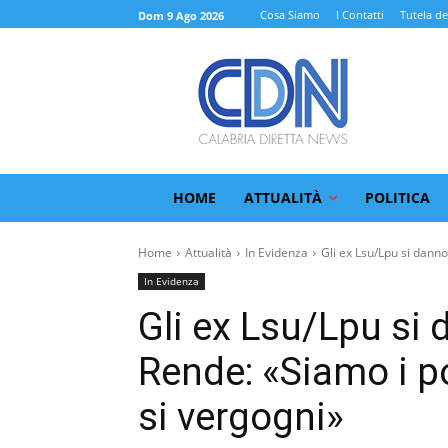
Cosa Siamo
I Contatti
Tutela de
Dom 9 Ago 2026
HOME
ATTUALITÀ
POLITICA
Home
Attualità
In Evidenza
Gli ex Lsu/Lpu si dann
In Evidenza
Gli ex Lsu/Lpu s
Rende: «Siamo i pov
si vergogni»