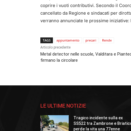
coprire i vuoti contributivi. Secondo il Coo
cancellato da Regione e sindacati per dirott
verranno annunciate le prossime iniziative: 
TAGS
appuntamento
precari
Rende
Articolo precedente
Metal detector nelle scuole, Valditara e Piante
firmano la circolare
LE ULTIME NOTIZIE
Tragico incidente sulla ex
SS522 tra Zambrone e Briatic
perde la vita una 77enne