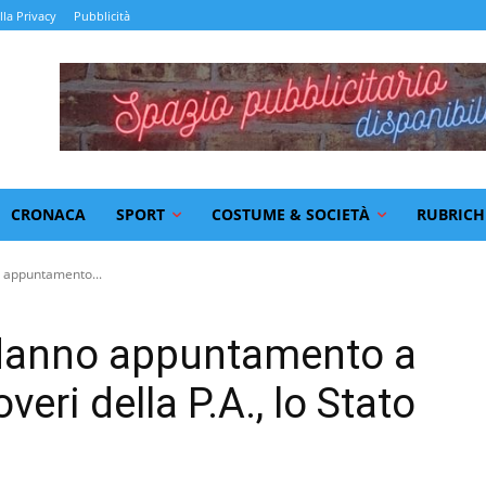
lla Privacy
Pubblicità
CRONACA
SPORT
COSTUME & SOCIETÀ
RUBRICH
o appuntamento...
i danno appuntamento a
eri della P.A., lo Stato