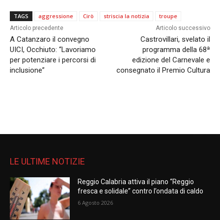
TAGS
aggressione
Cirò
striscia la notizia
troupe
Articolo precedente
Articolo successivo
A Catanzaro il convegno
Castrovillari, svelato il
UICI, Occhiuto: “Lavoriamo
programma della 68ª
per potenziare i percorsi di
edizione del Carnevale e
inclusione”
consegnato il Premio Cultura
LE ULTIME NOTIZIE
Reggio Calabria attiva il piano “Reggio
fresca e solidale” contro l’ondata di caldo
6 Agosto 2026