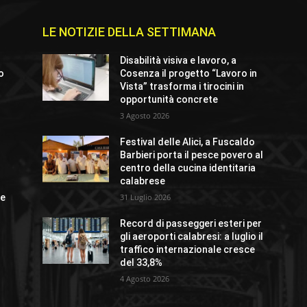
LE NOTIZIE DELLA SETTIMANA
Disabilità visiva e lavoro, a
io
Cosenza il progetto “Lavoro in
Vista” trasforma i tirocini in
opportunità concrete
3 Agosto 2026
o
Festival delle Alici, a Fuscaldo
Barbieri porta il pesce povero al
centro della cucina identitaria
calabrese
ue
31 Luglio 2026
Record di passeggeri esteri per
gli aeroporti calabresi: a luglio il
traffico internazionale cresce
del 33,8%
4 Agosto 2026