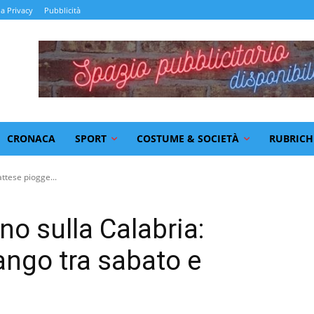
la Privacy
Pubblicità
CRONACA
SPORT
COSTUME & SOCIETÀ
RUBRICH
attese piogge...
no sulla Calabria:
ango tra sabato e