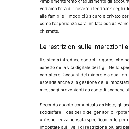
«Implementeremo gradualmente gli account g
vediamo l’ora di ricevere i feedback degli u
alle famiglie il modo più sicuro e privato p
come l’esperienza sarà limitata esclusivamen
chiamate.
Le restrizioni sulle interazioni e
Il sistema introduce controlli rigorosi che p
aspetto della vita digitale dei figli. Nello s
contattare l’account del minore e a quali gru
estende anche alla gestione delle impostazion
messaggi provenienti da contatti sconosciut
Secondo quanto comunicato da Meta, gli acc
soddisfare il desiderio dei genitori di «pote
un’esperienza pensata specificamente per g
impostate sui livelli di restrizione più alti p