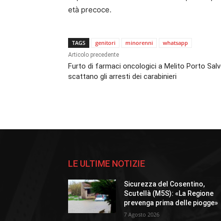
età precoce.
TAGS
genitori
minorenni
whatsapp
Articolo precedente
Furto di farmaci oncologici a Melito Porto Salv
scattano gli arresti dei carabinieri
LE ULTIME NOTIZIE
Sicurezza del Cosentino,
Scutellà (M5S): «La Regione
prevenga prima delle piogge»
7 Agosto 2026