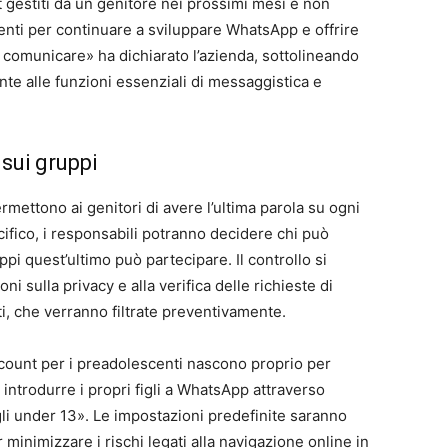
estiti da un genitore nei prossimi mesi e non
tenti per continuare a sviluppare WhatsApp e offrire
er comunicare» ha dichiarato l’azienda, sottolineando
te alle funzioni essenziali di messaggistica e
 sui gruppi
ermettono ai genitori di avere l’ultima parola su ogni
pecifico, i responsabili potranno decidere chi può
ppi quest’ultimo può partecipare. Il controllo si
i sulla privacy e alla verifica delle richieste di
i, che verranno filtrate preventivamente.
ount per i preadolescenti nascono proprio per
r introdurre i propri figli a WhatsApp attraverso
li under 13». Le impostazioni predefinite saranno
er minimizzare i rischi legati alla navigazione online in