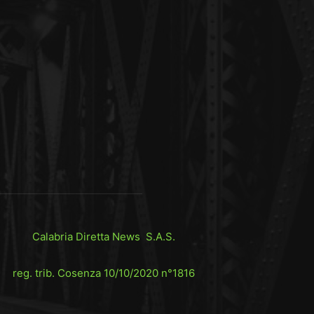
Calabria Diretta News S.A.S.
reg. trib. Cosenza 10/10/2020 n°1816