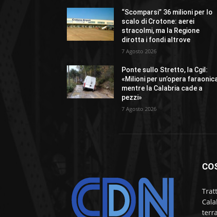
“Scomparsi” 36 milioni per lo
scalo di Crotone: aerei
stracolmi, ma la Regione
dirotta i fondi altrove
7 Agosto 2026
Ponte sullo Stretto, la Cgil:
«Milioni per un’opera faraonic
mentre la Calabria cade a
pezzi»
7 Agosto 2026
CO
Trat
Cala
terr