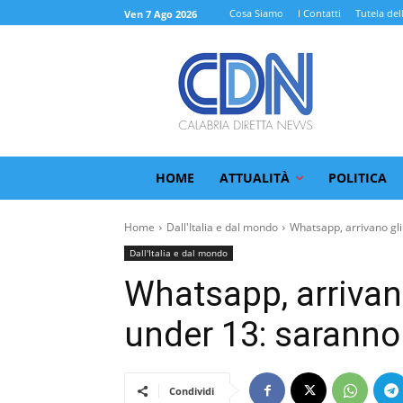
Cosa Siamo
I Contatti
Tutela del
Ven 7 Ago 2026
HOME
ATTUALITÀ
POLITICA
Home
Dall'Italia e dal mondo
Whatsapp, arrivano gli 
Dall'Italia e dal mondo
Whatsapp, arrivano
under 13: saranno 
Condividi