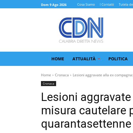
Cosa Siamo
I Contatti
Tutela de
Dom 9 Ago 2026
HOME
ATTUALITÀ
POLITICA
Home
Cronaca
Lesioni aggravate alla ex compagna:
Cronaca
Lesioni aggravate
misura cautelare 
quarantasettenne 