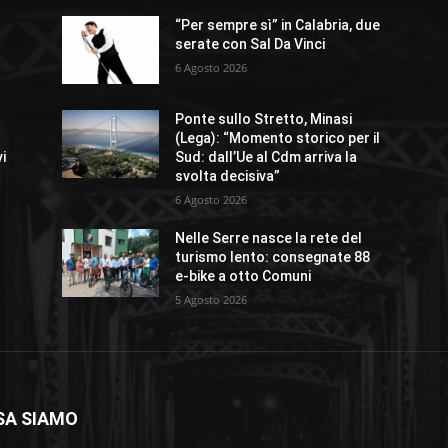
“Per sempre sì” in Calabria, due
serate con Sal Da Vinci
6 Agosto 2026
Ponte sullo Stretto, Minasi
(Lega): “Momento storico per il
vi
Sud: dall’Ue al Cdm arriva la
svolta decisiva”
6 Agosto 2026
a
Nelle Serre nasce la rete del
turismo lento: consegnate 88
e-bike a otto Comuni
5 Agosto 2026
SA SIAMO