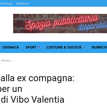
lla Privacy
Pubblicità
CRONACA
SPORT
COSTUME & SOCIETÀ
RUBRICH
 misura...
 alla ex compagna:
per un
di Vibo Valentia