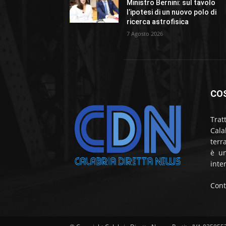
Ministro Bernini: sul tavolo
l’ipotesi di un nuovo polo di
ricerca astrofisica
7 Agosto 2026
CO
Trat
Cala
terr
è un
inte
Cont