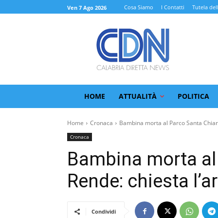
Cosa Siamo
I Contatti
Tutela del
Ven 7 Ago 2026
HOME
ATTUALITÀ
POLITICA
Home
Cronaca
Bambina morta al Parco Santa Chiara
Cronaca
Bambina morta al 
Rende: chiesta l’a
Condividi