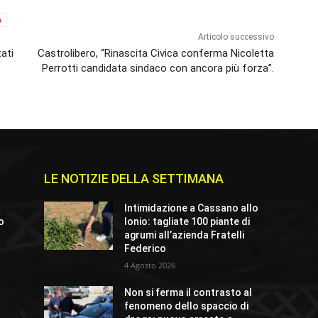
à
Articolo successivo
ati
Castrolibero, “Rinascita Civica conferma Nicoletta
Perrotti candidata sindaco con ancora più forza”.
LE NOTIZIE DELLA SETTIMANA
Intimidazione a Cassano allo
io
Ionio: tagliate 100 piante di
agrumi all’azienda Fratelli
Federico
4 Agosto 2026
o
Non si ferma il contrasto al
fenomeno dello spaccio di