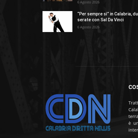
6 Agosto 2026
“Per sempre sì” in Calabria, d
serate con Sal Da Vinci
6 Agosto 2026
CO
Trat
Cala
terr
è un
inte