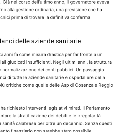
 Già nel corso dell’ultimo anno, il governatore aveva
rno alla gestione ordinaria, una previsione che ha
cnici prima di trovare la definitiva conferma
ilanci delle aziende sanitarie
i anni fa come misura drastica per far fronte a un
li giudicati insufficienti. Negli ultimi anni, la struttura
la normalizzazione dei conti pubblici. Un passaggio
ci di tutte le aziende sanitarie e ospedaliere della
 più critiche come quelle delle Asp di Cosenza e Reggio
 richiesto interventi legislativi mirati. Il Parlamento
re la stratificazione dei debiti e le irregolarità
a sanità calabrese per oltre un decennio. Senza questi
mento finanziario non sarebbe stato possibile.