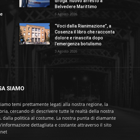
droga: nuovo arresto a
Belvedere Marittimo
ue
6 Agosto 2026
“Voci dalla Rianimazione”, a
Cosenza il libro che racconta
dolore e rinascita dopo
l’emergenza botulismo
3 Agosto 2026
SA SIAMO
tiamo temi prettamente legati alla nostra regione, la
bria, cercando di descrivere tutte le realtà della nostra
a, dalla politica al costume. La nostra punta di diamante
'informazione dettagliata e costante attraverso il sito
rnet