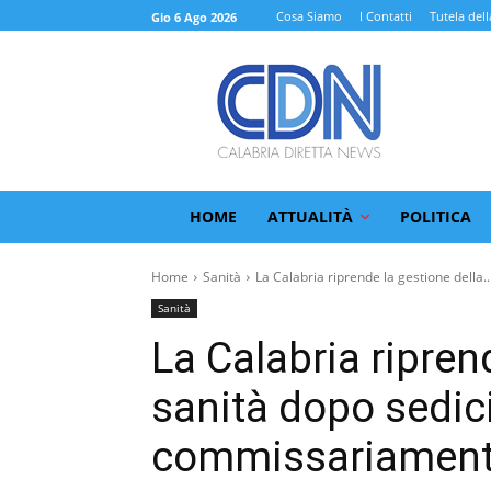
Cosa Siamo
I Contatti
Tutela dell
Gio 6 Ago 2026
HOME
ATTUALITÀ
POLITICA
Home
Sanità
La Calabria riprende la gestione della..
Sanità
La Calabria ripren
sanità dopo sedici
commissariamen