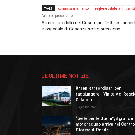
TAGS
commissariamento
regione calabria
sanit
Articolo precedente
Allarme morbillo nel Cosentino: 160 casi accert
e ospedale di Cosenza sotto pressione
LE ULTIME NOTIZIE
8 treni straordinari per
raggiungere il Vinitaly di Regg
Calabria
6 Agosto 2026
“Selle per le Stelle”, il grande
motoraduno arriva nel Centr
Storico di Rende