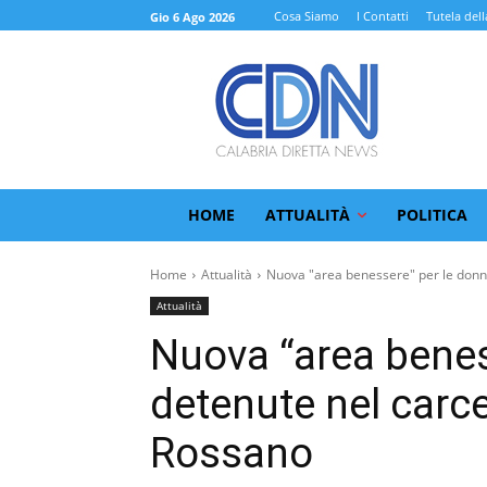
Cosa Siamo
I Contatti
Tutela dell
Gio 6 Ago 2026
HOME
ATTUALITÀ
POLITICA
Home
Attualità
Nuova "area benessere" per le donne
Attualità
Nuova “area benes
detenute nel carce
Rossano