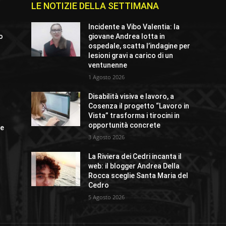
LE NOTIZIE DELLA SETTIMANA
Incidente a Vibo Valentia: la
io
giovane Andrea lotta in
ospedale, scatta l’indagine per
lesioni gravi a carico di un
ventunenne
1 Agosto 2026
o
Disabilità visiva e lavoro, a
Cosenza il progetto “Lavoro in
Vista” trasforma i tirocini in
opportunità concrete
ue
3 Agosto 2026
La Riviera dei Cedri incanta il
web: il blogger Andrea Della
Rocca sceglie Santa Maria del
Cedro
5 Agosto 2026