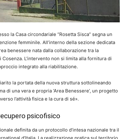
esso la Casa circondariale “Rosetta Sisca” segna un
tenzione femminile. All’interno della sezione dedicata
area benessere nata dalla collaborazione tra la
i Cosenza. L’intervento non si limita alla fornitura di
roccio integrato alla riabilitazione.
hiarito la portata della nuova struttura sottolineando
 ma di una vera e propria ‘Area Benessere’, un progetto
erso l’attività fisica e la cura di sé».
 recupero psicofisico
zionale definita da un protocollo d’intesa nazionale tra il
rnational d’Italia. La realizzazione pratica sul territorio