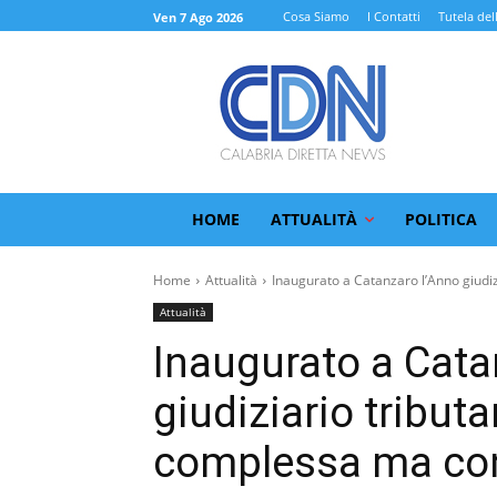
Cosa Siamo
I Contatti
Tutela del
Ven 7 Ago 2026
HOME
ATTUALITÀ
POLITICA
Home
Attualità
Inaugurato a Catanzaro l’Anno giudizi
Attualità
Inaugurato a Cata
giudiziario tribut
complessa ma con