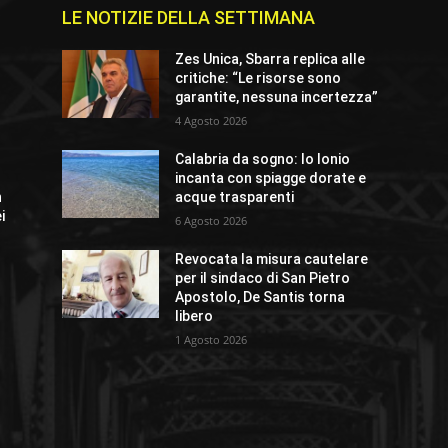
LE NOTIZIE DELLA SETTIMANA
e
Zes Unica, Sbarra replica alle
critiche: “Le risorse sono
garantite, nessuna incertezza”
4 Agosto 2026
Calabria da sogno: lo Ionio
incanta con spiagge dorate e
n
acque trasparenti
i
6 Agosto 2026
Revocata la misura cautelare
per il sindaco di San Pietro
Apostolo, De Santis torna
libero
1 Agosto 2026