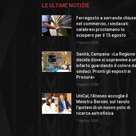
LE ULTIME NOTIZIE
Ferragosto a serrande chius
nel commercio, i sindacati
calabresi proclamano lo
sciopero per il 15 agosto
7 Agosto 2026
Sanità, Campana: «La Regione
decide dove si sopravvive a u
infarto guardando il colore de
sindaci. Pronti gli esposti in
Procura»
7 Agosto 2026
UniCal, l’Ateneo accoglie il
Ministro Bernini: sul tavolo
l’ipotesi di un nuovo polo di
ricerca astrofisica
7 Agosto 2026