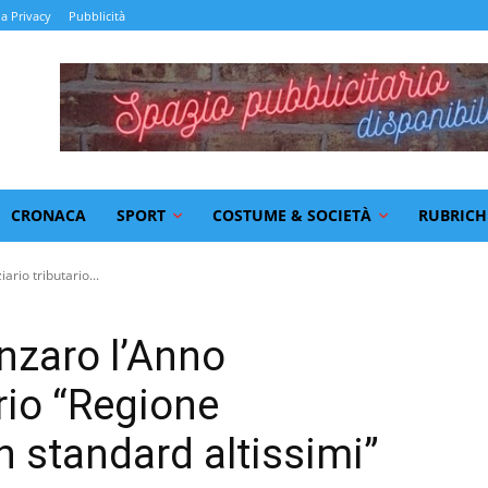
la Privacy
Pubblicità
CRONACA
SPORT
COSTUME & SOCIETÀ
RUBRICH
ario tributario...
nzaro l’Anno
ario “Regione
 standard altissimi”