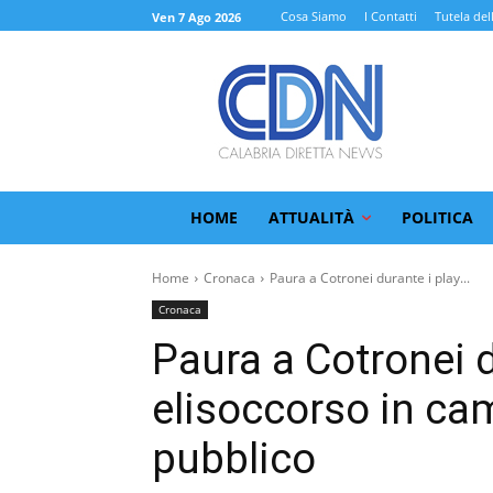
Cosa Siamo
I Contatti
Tutela del
Ven 7 Ago 2026
HOME
ATTUALITÀ
POLITICA
Home
Cronaca
Paura a Cotronei durante i play...
Cronaca
Paura a Cotronei d
elisoccorso in cam
pubblico