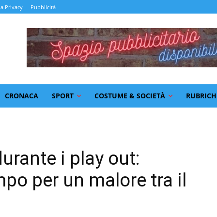
la Privacy
Pubblicità
CRONACA
SPORT
COSTUME & SOCIETÀ
RUBRICH
urante i play out:
po per un malore tra il