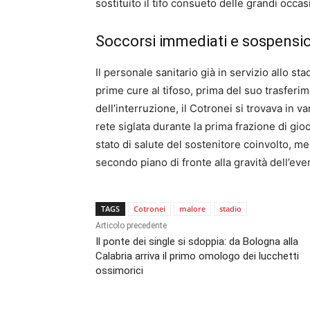
sostituito il tifo consueto delle grandi occas
Soccorsi immediati e sospensio
Il personale sanitario già in servizio allo s
prime cure al tifoso, prima del suo trasferi
dell’interruzione, il Cotronei si trovava in 
rete siglata durante la prima frazione di gioc
stato di salute del sostenitore coinvolto, m
secondo piano di fronte alla gravità dell’eve
TAGS
Cotronei
malore
stadio
Articolo precedente
Il ponte dei single si sdoppia: da Bologna alla
Calabria arriva il primo omologo dei lucchetti
ossimorici