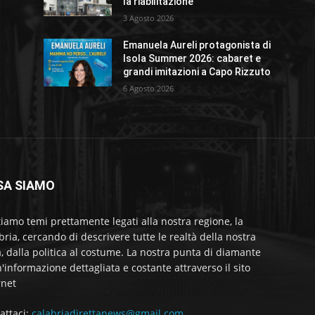
la riabilitazione
3 Agosto 2026
Emanuela Aureli protagonista di
Isola Summer 2026: cabaret e
grandi imitazioni a Capo Rizzuto
6 Agosto 2026
SA SIAMO
tiamo temi prettamente legati alla nostra regione, la
bria, cercando di descrivere tutte le realtà della nostra
a, dalla politica al costume. La nostra punta di diamante
'informazione dettagliata e costante attraverso il sito
rnet
attaci:
calabriadirettanews@gmail.com