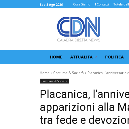
Cosa Siamo
I Contatti
Tutela del
Sab 8 Ago 2026
HOME
ATTUALITÀ
POLITICA
Home
Costume & Società
Placanica, l'anniversario 
Costume & Società
Placanica, l’annive
apparizioni alla 
tra fede e devozio