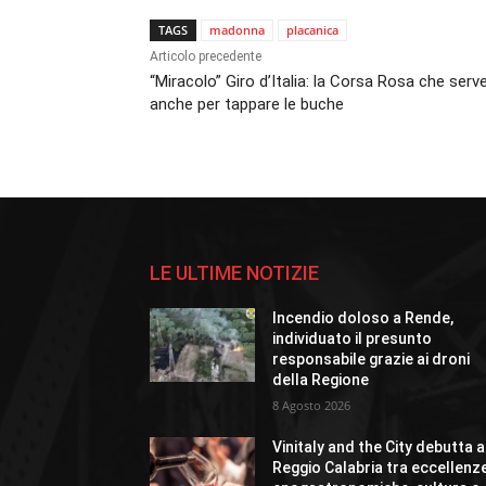
TAGS
madonna
placanica
Articolo precedente
“Miracolo” Giro d’Italia: la Corsa Rosa che serv
anche per tappare le buche
LE ULTIME NOTIZIE
Incendio doloso a Rende,
individuato il presunto
responsabile grazie ai droni
della Regione
8 Agosto 2026
Vinitaly and the City debutta a
Reggio Calabria tra eccellenz