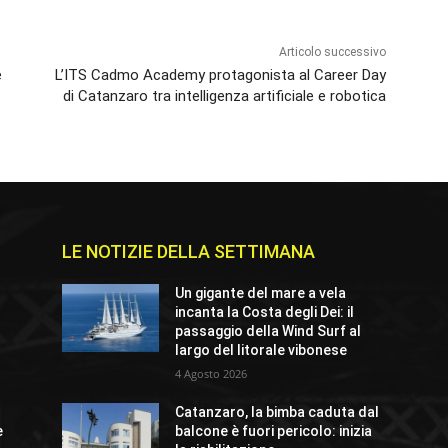
Articolo successivo
e
L’ITS Cadmo Academy protagonista al Career Day
di Catanzaro tra intelligenza artificiale e robotica
LE NOTIZIE DELLA SETTIMANA
Un gigante del mare a vela
incanta la Costa degli Dei: il
passaggio della Wind Surf al
largo del litorale vibonese
4 Agosto 2026
Catanzaro, la bimba caduta dal
e
balcone è fuori pericolo: inizia