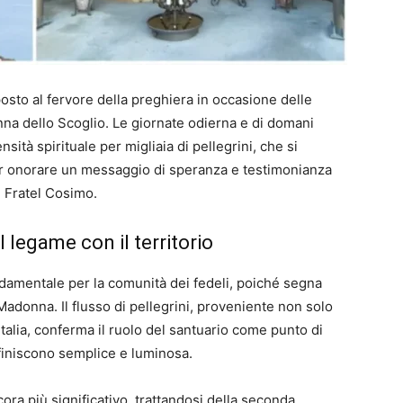
l posto al fervore della preghiera in occasione delle
nna dello Scoglio. Le giornate odierna e di domani
tà spirituale per migliaia di pellegrini, che si
per onorare un messaggio di speranza e testimonianza
i Fratel Cosimo.
il legame con il territorio
damentale per la comunità dei fedeli, poiché segna
Madonna. Il flusso di pellegrini, proveniente non solo
Italia, conferma il ruolo del santuario come punto di
efiniscono semplice e luminosa.
ra più significativo, trattandosi della seconda