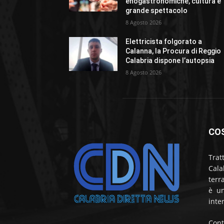
enogastronomiche, cultura e
grande spettacolo
8 Agosto 2026
Elettricista folgorato a
Calanna, la Procura di Reggio
Calabria dispone l’autopsia
8 Agosto 2026
CO
Trat
Cala
terr
è un
inte
Cont