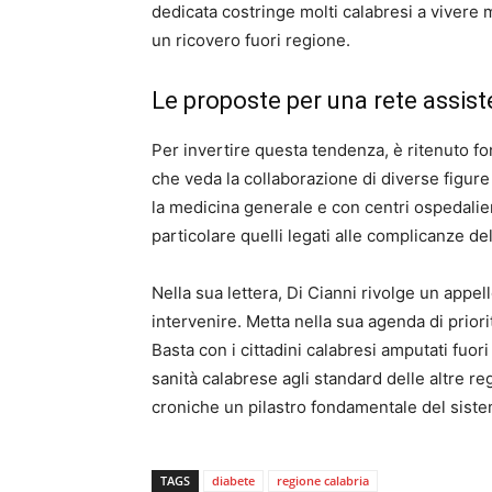
dedicata costringe molti calabresi a vivere 
un ricovero fuori regione.
Le proposte per una rete assist
Per invertire questa tendenza, è ritenuto fon
che veda la collaborazione di diverse figur
la medicina generale e con centri ospedalieri 
particolare quelli legati alle complicanze de
Nella sua lettera, Di Cianni rivolge un appel
intervenire. Metta nella sua agenda di priorit
Basta con i cittadini calabresi amputati fuori
sanità calabrese agli standard delle altre re
croniche un pilastro fondamentale del sistema
TAGS
diabete
regione calabria