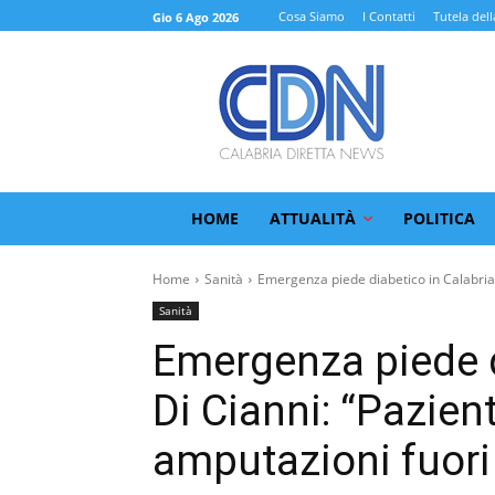
Cosa Siamo
I Contatti
Tutela dell
Gio 6 Ago 2026
HOME
ATTUALITÀ
POLITICA
Home
Sanità
Emergenza piede diabetico in Calabria, 
Sanità
Emergenza piede d
Di Cianni: “Pazient
amputazioni fuori