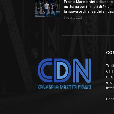
Praia a Mare, divieto di uscita
notturna per i minori di 14 anni
la nuova ordinanza del sinda
6 Agosto 2026
CO
Trat
Cala
terr
è un
inte
Cont