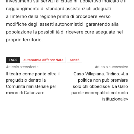
investimenti sui servizi ai cittadini. L’obiettivo indicato è il
raggiungimento di standard assistenziali adeguati
all’interno della regione prima di procedere verso
modifiche degli assetti autonomistici, garantendo alla
popolazione la possibilità di ricevere cure adeguate nel
proprio territorio.
TAGS
autonomia differenziata
sanità
Articolo precedente
Articolo successivo
Il teatro come ponte oltre il
Caso Villapiana, Tridico: «La
pregiudizio dentro la
politica non può premiare
Comunità ministeriale per
solo chi obbedisce. Da Gallo
minori di Catanzaro
parole incompatibili col ruolo
istituzionale»