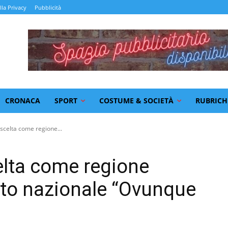
lla Privacy
Pubblicità
CRONACA
SPORT
COSTUME & SOCIETÀ
RUBRICH
 scelta come regione...
celta come regione
etto nazionale “Ovunque