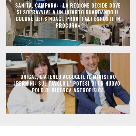
SANITÀ, CAMPANA: «LA REGIONE DECIDE DOVE
SI SOPRAVVIVE A UN INFARTO GUARDANDO IL
COLORE DEI SINDACI. PRONTI GLI ESPOSTI IN
PROCURA»
UNICAL, L’ATENEO ACCOGLIE IL MINISTRO
BERNINI: SUL TAVOLO L’IPOTESI DI UN NUOVO
POLO DI RICERCA ASTROFISICA