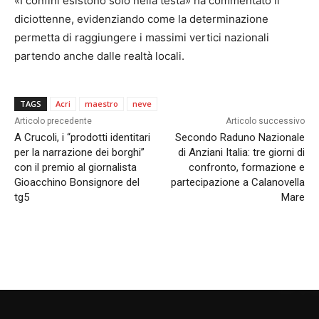
«I confini esistono solo nella testa» ha commentato il
diciottenne, evidenziando come la determinazione
permetta di raggiungere i massimi vertici nazionali
partendo anche dalle realtà locali.
TAGS
Acri
maestro
neve
Articolo precedente
Articolo successivo
A Crucoli, i “prodotti identitari
Secondo Raduno Nazionale
per la narrazione dei borghi”
di Anziani Italia: tre giorni di
con il premio al giornalista
confronto, formazione e
Gioacchino Bonsignore del
partecipazione a Calanovella
tg5
Mare