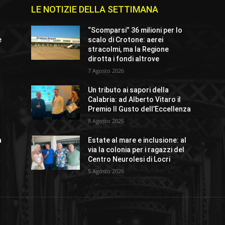
LE NOTIZIE DELLA SETTIMANA
“Scomparsi” 36 milioni per lo
e
scalo di Crotone: aerei
stracolmi, ma la Regione
dirotta i fondi altrove
7 Agosto 2026
Un tributo ai sapori della
Calabria: ad Alberto Vitaro il
Premio Il Gusto dell’Eccellenza
8 Agosto 2026
a
Estate al mare e inclusione: al
via la colonia per i ragazzi del
a
Centro Neurolesi di Locri
5 Agosto 2026