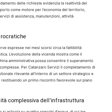
damento delle richieste evidenzia la reattività del
iporto come motore per l’economia del territorio,
rvizi di assistenza, manutenzioni, attività
urocratiche
rve espresse nei mesi scorsi circa la fattibilità
stica. L’evoluzione della vicenda mostra come il
cchina amministrativa possa consentire il superamento
ure complesse. Per Catanzaro Servizi il completamento di
onale rilevante all’interno di un settore strategico e
, restituendo un primo riscontro favorevole sul piano
ità complessiva dell’infrastruttura
si articola su quattro specchi d’acqua, di cui tre