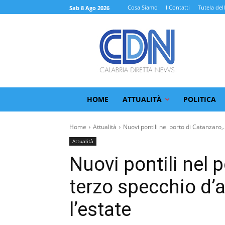
Cosa Siamo
I Contatti
Tutela del
Sab 8 Ago 2026
HOME
ATTUALITÀ
POLITICA
Home
Attualità
Nuovi pontili nel porto di Catanzaro,..
Attualità
Nuovi pontili nel p
terzo specchio d’a
l’estate