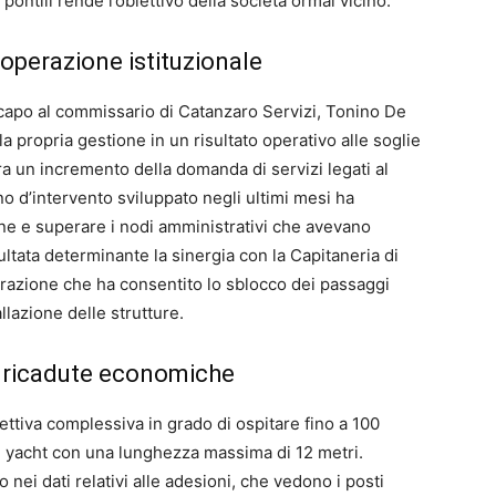
pontili rende l’obiettivo della società ormai vicino.
operazione istituzionale
 capo al commissario di Catanzaro Servizi, Tonino De
la propria gestione in un risultato operativo alle soglie
ra un incremento della domanda di servizi legati al
ano d’intervento sviluppato negli ultimi mesi ha
one e superare i nodi amministrativi che avevano
ultata determinante la sinergia con la Capitaneria di
orazione che ha consentito lo sblocco dei passaggi
allazione delle strutture.
e ricadute economiche
ettiva complessiva in grado di ospitare fino a 100
re yacht con una lunghezza massima di 12 metri.
o nei dati relativi alle adesioni, che vedono i posti