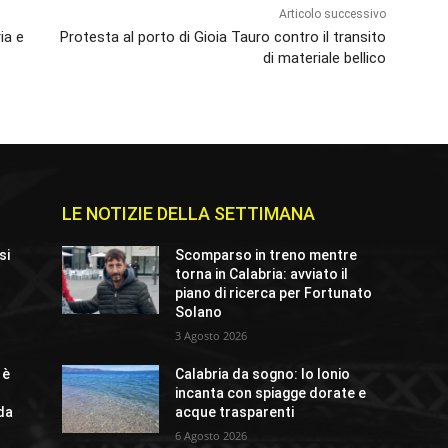
Articolo successivo
ia e
Protesta al porto di Gioia Tauro contro il transito
di materiale bellico
LE NOTIZIE DELLA SETTIMANA
si
Scomparso in treno mentre
torna in Calabria: avviato il
piano di ricerca per Fortunato
Solano
3 Agosto 2026
 è
Calabria da sogno: lo Ionio
incanta con spiagge dorate e
ida
acque trasparenti
6 Agosto 2026