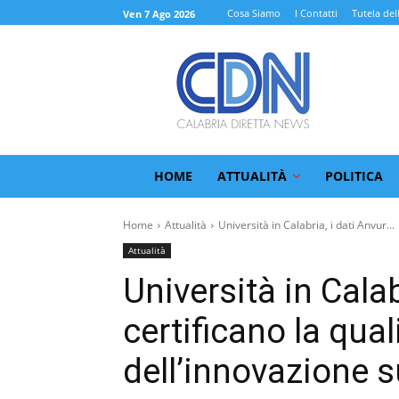
Cosa Siamo
I Contatti
Tutela del
Ven 7 Ago 2026
HOME
ATTUALITÀ
POLITICA
Home
Attualità
Università in Calabria, i dati Anvur...
Attualità
Università in Calab
certificano la qual
dell’innovazione su