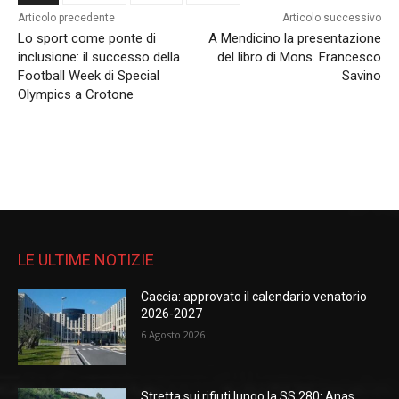
Articolo precedente
Articolo successivo
Lo sport come ponte di
A Mendicino la presentazione
inclusione: il successo della
del libro di Mons. Francesco
Football Week di Special
Savino
Olympics a Crotone
LE ULTIME NOTIZIE
Caccia: approvato il calendario venatorio
2026-2027
6 Agosto 2026
Stretta sui rifiuti lungo la SS 280: Anas