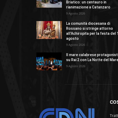
Briatico: un centauro in
rianimazione a Catanzaro
9 Agosto 2026
La comunità diocesana di
Rossano si stringe attorno
all’Achiropita per la festa del 
agosto
9 Agosto 2026
Il mare calabrese protagonis
su Rai 2 con La Notte del Mar
9 Agosto 2026
CO
Trat