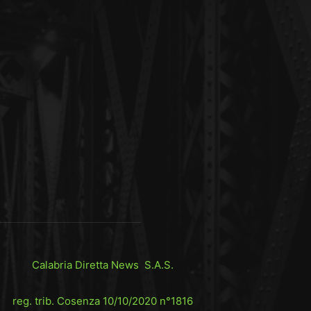
Calabria Diretta News S.A.S.
reg. trib. Cosenza 10/10/2020 n°1816