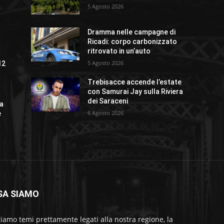
5 Agosto 2026
Dramma nelle campagne di
Ricadi: corpo carbonizzato
ritrovato in un’auto
5 Agosto 2026
12
Trebisacce accende l’estate
con Samurai Jay sulla Riviera
dei Saraceni
ta
6 Agosto 2026
e
SA SIAMO
tiamo temi prettamente legati alla nostra regione, la