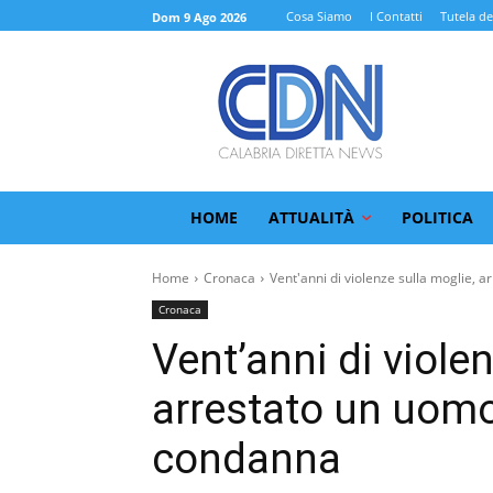
Cosa Siamo
I Contatti
Tutela de
Dom 9 Ago 2026
HOME
ATTUALITÀ
POLITICA
Home
Cronaca
Vent'anni di violenze sulla moglie, ar
Cronaca
Vent’anni di viole
arrestato un uomo
condanna