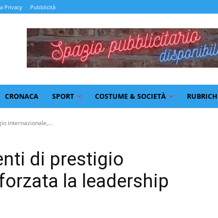
la Privacy
Pubblicità
CRONACA
SPORT
COSTUME & SOCIETÀ
RUBRICH
gio internazionale,...
enti di prestigio
fforzata la leadership