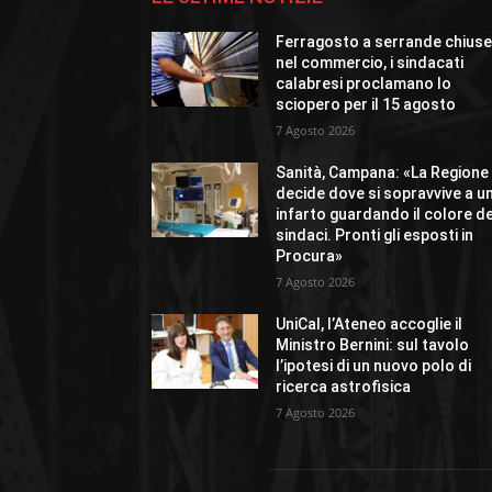
Ferragosto a serrande chius
nel commercio, i sindacati
calabresi proclamano lo
sciopero per il 15 agosto
7 Agosto 2026
Sanità, Campana: «La Regione
decide dove si sopravvive a u
infarto guardando il colore de
sindaci. Pronti gli esposti in
Procura»
7 Agosto 2026
UniCal, l’Ateneo accoglie il
Ministro Bernini: sul tavolo
l’ipotesi di un nuovo polo di
ricerca astrofisica
7 Agosto 2026