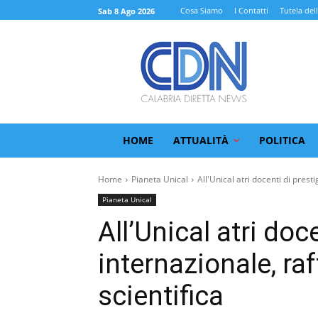
Cosa Siamo
I Contatti
Tutela del
Sab 8 Ago 2026
HOME
ATTUALITÀ
POLITICA
Home
Pianeta Unical
All'Unical atri docenti di presti
Pianeta Unical
All’Unical atri doc
internazionale, ra
scientifica