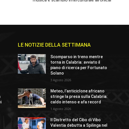
musica e scambio interculturale all’Unical
LE NOTIZIE DELLA SETTIMANA
e
Scomparso in treno mentre
torna in Calabria: avviato il
piano di ricerca per Fortunato
Solano
3 Agosto 2026
Meteo, l’anticiclone africano
n
stringe la presa sulla Calabria:
i
caldo intenso e afa record
1 Agosto 2026
Il Distretto del Cibo di Vibo
Valentia debutta a Spilinga nel