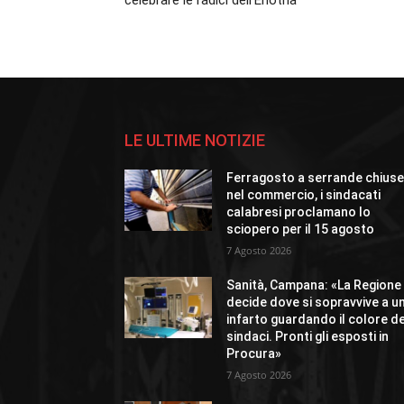
celebrare le radici dell’Enotria
LE ULTIME NOTIZIE
Ferragosto a serrande chius
nel commercio, i sindacati
calabresi proclamano lo
sciopero per il 15 agosto
7 Agosto 2026
Sanità, Campana: «La Regione
decide dove si sopravvive a u
infarto guardando il colore de
sindaci. Pronti gli esposti in
Procura»
7 Agosto 2026