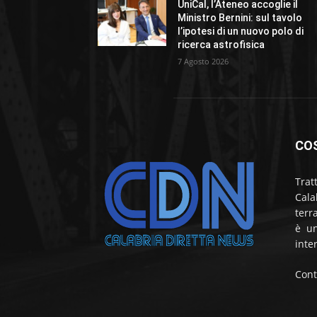
UniCal, l’Ateneo accoglie il
Ministro Bernini: sul tavolo
l’ipotesi di un nuovo polo di
ricerca astrofisica
7 Agosto 2026
CO
Trat
Cala
terr
è un
inte
Cont