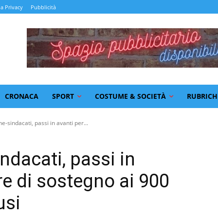
la Privacy
Pubblicità
CRONACA
SPORT
COSTUME & SOCIETÀ
RUBRICH
e-sindacati, passi in avanti per...
ndacati, passi in
re di sostegno ai 900
usi