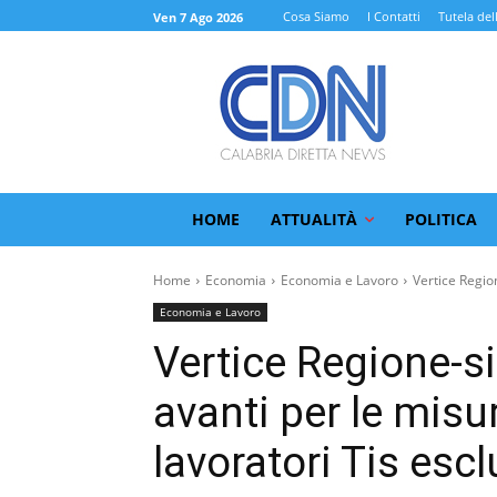
Cosa Siamo
I Contatti
Tutela del
Ven 7 Ago 2026
HOME
ATTUALITÀ
POLITICA
Home
Economia
Economia e Lavoro
Vertice Region
Economia e Lavoro
Vertice Regione-si
avanti per le misu
lavoratori Tis escl