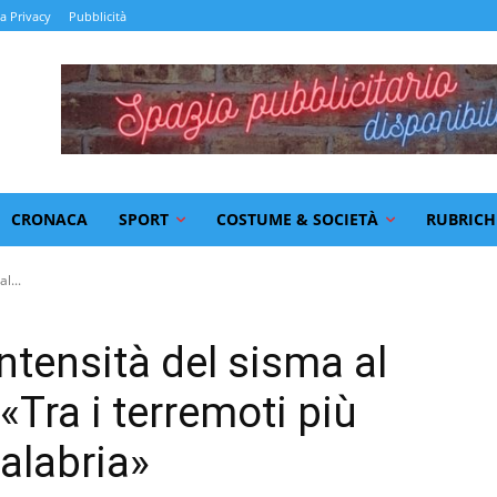
la Privacy
Pubblicità
CRONACA
SPORT
COSTUME & SOCIETÀ
RUBRICH
l...
intensità del sisma al
«Tra i terremoti più
Calabria»