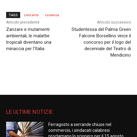
TAGS
concerto
cosenza
Articolo precedente
Articolo successivo
Zanzare e mutamenti
Studentessa del Palma Green
ambientali, le malattie
Falcone Borsellino vince il
tropicali diventano una
concorso per il logo del
minaccia per l’Italia
decennale del Teatro di
Mendicino
LE ULTIME NOTIZIE
Ferragosto a serrande chiuse nel
commercio, i sindacati calabresi
proclamano lo sciopero per il 15 agosto