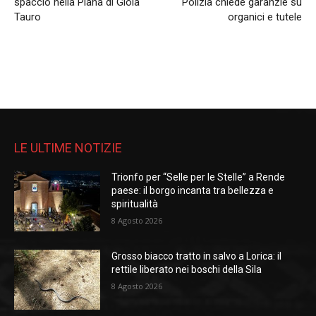
spaccio nella Piana di Gioia
Polizia chiede garanzie su
Tauro
organici e tutele
LE ULTIME NOTIZIE
Trionfo per “Selle per le Stelle” a Rende
paese: il borgo incanta tra bellezza e
spiritualità
8 Agosto 2026
Grosso biacco tratto in salvo a Lorica: il
rettile liberato nei boschi della Sila
8 Agosto 2026