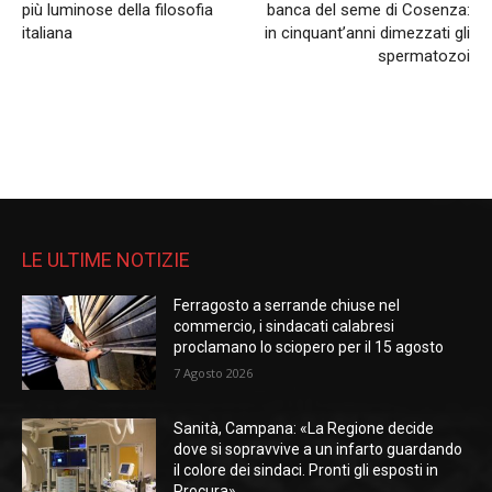
più luminose della filosofia
banca del seme di Cosenza:
italiana
in cinquant’anni dimezzati gli
spermatozoi
LE ULTIME NOTIZIE
Ferragosto a serrande chiuse nel
commercio, i sindacati calabresi
proclamano lo sciopero per il 15 agosto
7 Agosto 2026
Sanità, Campana: «La Regione decide
dove si sopravvive a un infarto guardando
il colore dei sindaci. Pronti gli esposti in
Procura»