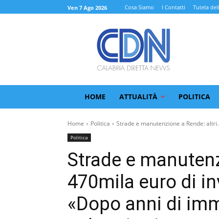
Cosa Siamo
I Contatti
Tutela del
Ven 7 Ago 2026
HOME
ATTUALITÀ
POLITICA
Home
Politica
Strade e manutenzione a Rende: altri..
Politica
Strade e manutenz
470mila euro di in
«Dopo anni di imm