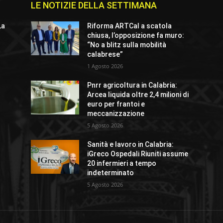
LE NOTIZIE DELLA SETTIMANA
La
Riforma ARTCal a scatola
chiusa, l’opposizione fa muro:
“No a blitz sulla mobilità
calabrese”
1 Agosto 2026
Pnrr agricoltura in Calabria:
Arcea liquida oltre 2,4 milioni di
euro per frantoi e
meccanizzazione
5 Agosto 2026
Sanità e lavoro in Calabria:
iGreco Ospedali Riuniti assume
20 infermieri a tempo
indeterminato
5 Agosto 2026