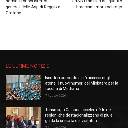
nomina i nuovi direttori
arrivo i familiari dei quattro
generali delle Asp di Reggio e
braccianti morti nel rogo
Crotone
LE ULTIME NOTIZIE
Iscritti in aumento e più accessi negli
atenei: i nuovi numeri del Ministero per la
facoltà di Medicina
7 Agosto 2026
Turismo, la Calabria accelera: è tra le
regioni che destagionalizzano di più e
guida la crescita dei visitatori
7 Agosto 2026