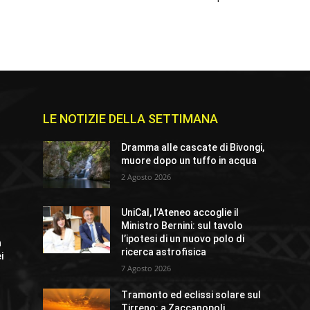
LE NOTIZIE DELLA SETTIMANA
e
Dramma alle cascate di Bivongi,
muore dopo un tuffo in acqua
2 Agosto 2026
UniCal, l’Ateneo accoglie il
Ministro Bernini: sul tavolo
l’ipotesi di un nuovo polo di
n
ricerca astrofisica
i
7 Agosto 2026
Tramonto ed eclissi solare sul
Tirreno: a Zaccanopoli