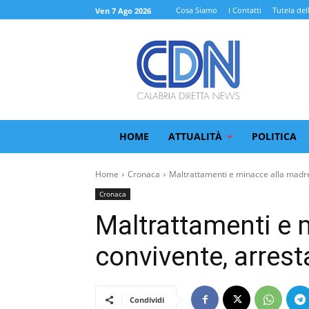
Cosa Siamo
I Contatti
Tutela del
Ven 7 Ago 2026
HOME
ATTUALITÀ
POLITICA
Home
Cronaca
Maltrattamenti e minacce alla madre
Cronaca
Maltrattamenti e 
convivente, arres
Condividi