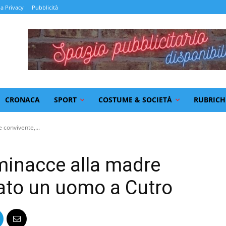
la Privacy
Pubblicità
CRONACA
SPORT
COSTUME & SOCIETÀ
RUBRICH
 convivente,...
minacce alla madre
tato un uomo a Cutro