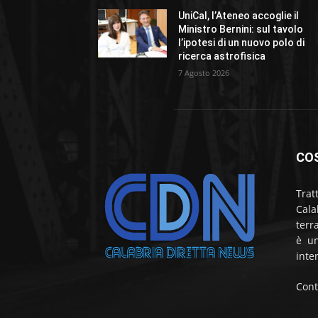
UniCal, l’Ateneo accoglie il
Ministro Bernini: sul tavolo
l’ipotesi di un nuovo polo di
ricerca astrofisica
7 Agosto 2026
CO
Trat
Cala
terr
è un
inte
Cont