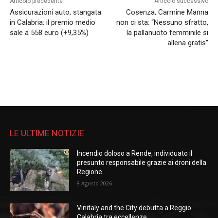
Articolo precedente
Articolo successivo
Assicurazioni auto, stangata
Cosenza, Carmine Manna
in Calabria: il premio medio
non ci sta: “Nessuno sfratto,
sale a 558 euro (+9,35%)
la pallanuoto femminile si
allena gratis”
LE ULTIME NOTIZIE
Incendio doloso a Rende, individuato il
presunto responsabile grazie ai droni della
Regione
8 Agosto 2026
Vinitaly and the City debutta a Reggio
Calabria tra eccellenze