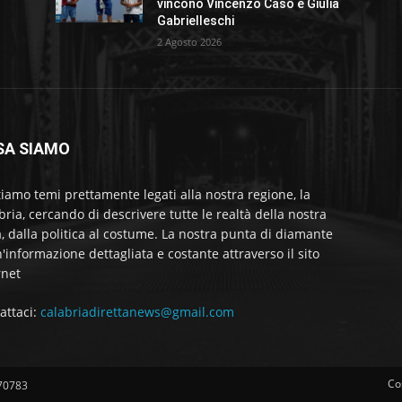
vincono Vincenzo Caso e Giulia
Gabrielleschi
2 Agosto 2026
SA SIAMO
tiamo temi prettamente legati alla nostra regione, la
bria, cercando di descrivere tutte le realtà della nostra
a, dalla politica al costume. La nostra punta di diamante
'informazione dettagliata e costante attraverso il sito
rnet
attaci:
calabriadirettanews@gmail.com
Co
570783