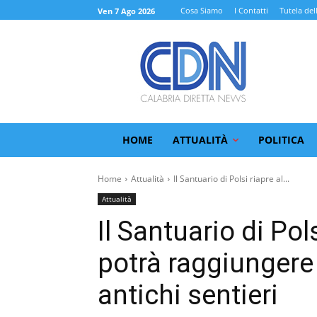
Cosa Siamo
I Contatti
Tutela del
Ven 7 Ago 2026
HOME
ATTUALITÀ
POLITICA
Home
Attualità
Il Santuario di Polsi riapre al...
Attualità
Il Santuario di Pols
potrà raggiungere 
antichi sentieri