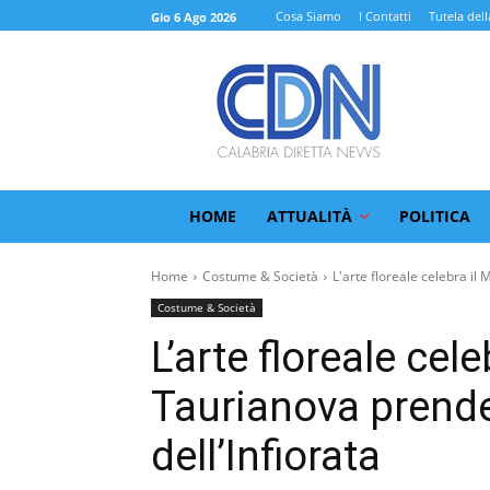
Cosa Siamo
I Contatti
Tutela dell
Gio 6 Ago 2026
HOME
ATTUALITÀ
POLITICA
Home
Costume & Società
L'arte floreale celebra il M
Costume & Società
L’arte floreale cele
Taurianova prende 
dell’Infiorata