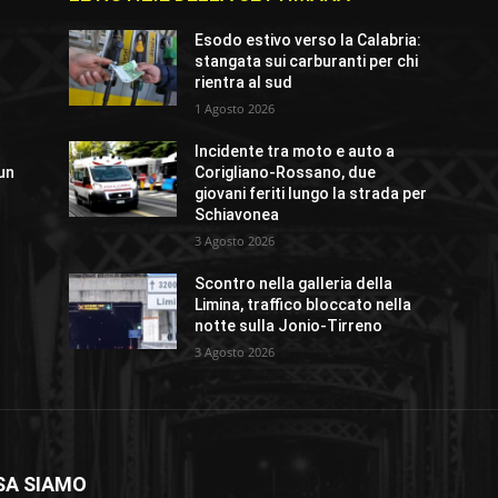
Esodo estivo verso la Calabria:
stangata sui carburanti per chi
rientra al sud
1 Agosto 2026
Incidente tra moto e auto a
un
Corigliano-Rossano, due
%
giovani feriti lungo la strada per
”
Schiavonea
3 Agosto 2026
r
Scontro nella galleria della
Limina, traffico bloccato nella
notte sulla Jonio-Tirreno
3 Agosto 2026
SA SIAMO