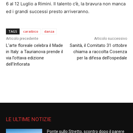
6 al 12 Luglio a Rimini. Il talento c’è, la bravura non manca
ed i grandi successi presto arriveranno.
TAGS
caraibico
danza
Articolo precedente
Articolo successivo
L’arte floreale celebra il Made
Sanità, il Comitato 31 ottobre
in Italy: a Taurianova prende il
chiama a raccolta Cosenza
via l’ottava edizione
per la difesa dell’ospedale
dell’Infiorata
LE ULTIME NOTIZIE
Ponte sullo Stretto, scontro dopo il parere