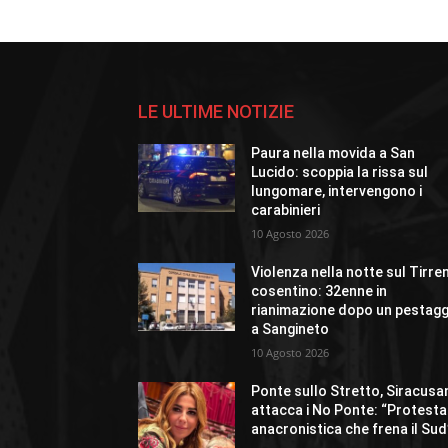
LE ULTIME NOTIZIE
Paura nella movida a San
Lucido: scoppia la rissa sul
lungomare, intervengono i
carabinieri
10 Agosto 2026
Violenza nella notte sul Tirre
cosentino: 32enne in
rianimazione dopo un pestagg
a Sangineto
10 Agosto 2026
Ponte sullo Stretto, Siracusa
attacca i No Ponte: “Protesta
anacronistica che frena il Sud