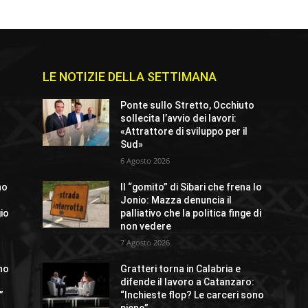
LE NOTIZIE DELLA SETTIMANA
Ponte sullo Stretto, Occhiuto
sollecita l’avvio dei lavori:
«Attrattore di sviluppo per il
Sud»
6 Agosto 2026
no
Il “gomito” di Sibari che frena lo
Jonio: Mazza denuncia il
io
palliativo che la politica finge di
non vedere
7 Agosto 2026
no
Gratteri torna in Calabria e
difende il lavoro a Catanzaro:
”
“Inchieste flop? Le carceri sono