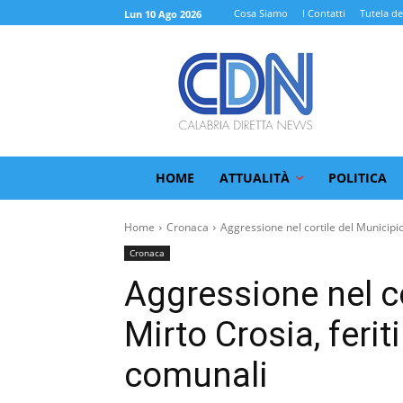
Cosa Siamo
I Contatti
Tutela de
Lun 10 Ago 2026
HOME
ATTUALITÀ
POLITICA
Home
Cronaca
Aggressione nel cortile del Municipio 
Cronaca
Aggressione nel co
Mirto Crosia, feri
comunali