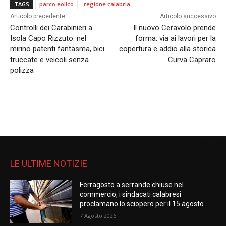
TAGS
parco eolico
regione calabria
Articolo precedente
Articolo successivo
Controlli dei Carabinieri a
Il nuovo Ceravolo prende
Isola Capo Rizzuto: nel
forma: via ai lavori per la
mirino patenti fantasma, bici
copertura e addio alla storica
truccate e veicoli senza
Curva Capraro
polizza
LE ULTIME NOTIZIE
Ferragosto a serrande chiuse nel
commercio, i sindacati calabresi
proclamano lo sciopero per il 15 agosto
7 Agosto 2026