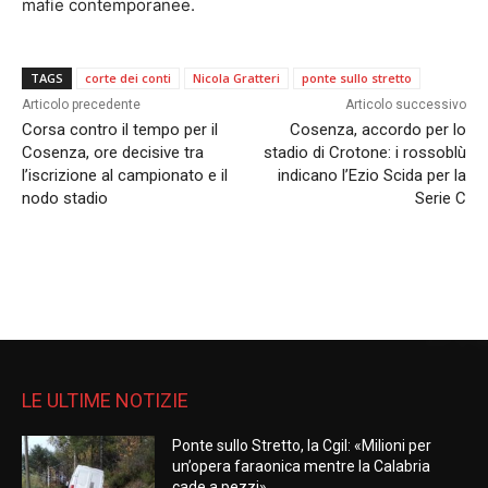
mafie contemporanee.
TAGS
corte dei conti
Nicola Gratteri
ponte sullo stretto
Articolo precedente
Articolo successivo
Corsa contro il tempo per il
Cosenza, accordo per lo
Cosenza, ore decisive tra
stadio di Crotone: i rossoblù
l’iscrizione al campionato e il
indicano l’Ezio Scida per la
nodo stadio
Serie C
LE ULTIME NOTIZIE
Ponte sullo Stretto, la Cgil: «Milioni per
un’opera faraonica mentre la Calabria
cade a pezzi»