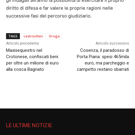
gli indagati avranno la possibilità di esercitare il proprio
diritto di difesa e far valere le proprie ragioni nelle
successive fasi del percorso giudiziario.
TAGS
castrovillari
Droga
Articolo precedente
Articolo successivo
Maxisequestro nel
Cosenza, il paradosso di
Crotonese, confiscati beni
Porta Piana: spesi 465mila
per oltre un milione di euro
euro, ma parcheggio e
alla cosca Bagnato
campetto restano sbarrati
LE ULTIME NOTIZIE