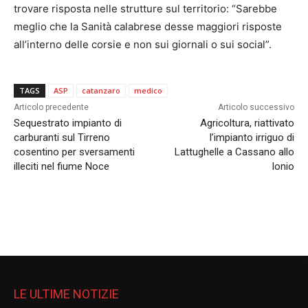
trovare risposta nelle strutture sul territorio: “Sarebbe
meglio che la Sanità calabrese desse maggiori risposte
all’interno delle corsie e non sui giornali o sui social”.
TAGS
ASP
catanzaro
medico
Articolo precedente
Articolo successivo
Sequestrato impianto di
Agricoltura, riattivato
carburanti sul Tirreno
l’impianto irriguo di
cosentino per sversamenti
Lattughelle a Cassano allo
illeciti nel fiume Noce
Ionio
LE ULTIME NOTIZIE