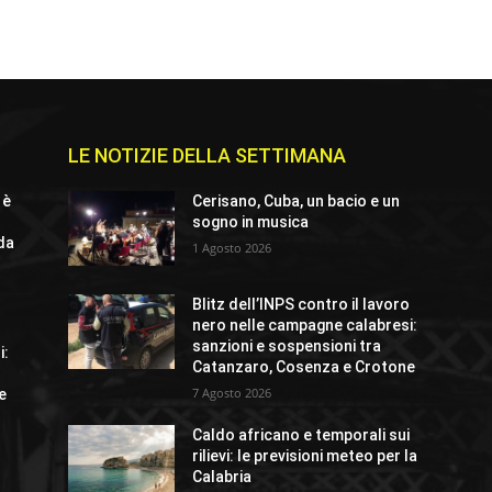
LE NOTIZIE DELLA SETTIMANA
 è
Cerisano, Cuba, un bacio e un
sogno in musica
ida
1 Agosto 2026
Blitz dell’INPS contro il lavoro
nero nelle campagne calabresi:
o
sanzioni e sospensioni tra
i:
Catanzaro, Cosenza e Crotone
7 Agosto 2026
e
Caldo africano e temporali sui
rilievi: le previsioni meteo per la
Calabria