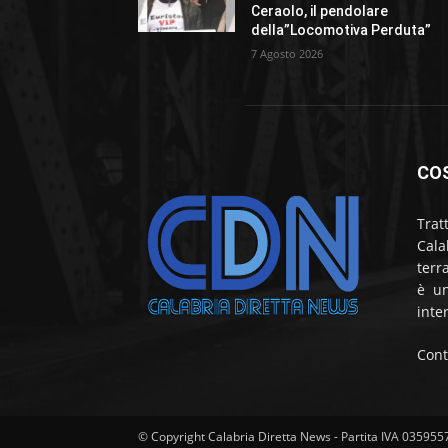
Ceraolo, il pendolare
della”Locomotiva Perduta”
7 Agosto 2026
CO
Trat
Cala
terr
è un
inte
Cont
© Copyright Calabria Diretta News - Partita IVA 03595