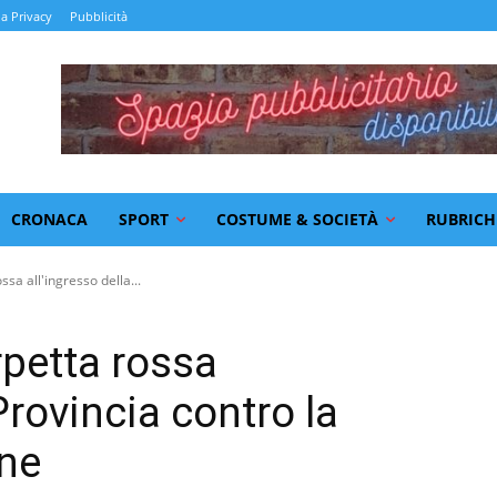
la Privacy
Pubblicità
CRONACA
SPORT
COSTUME & SOCIETÀ
RUBRICH
sa all'ingresso della...
petta rossa
Provincia contro la
nne