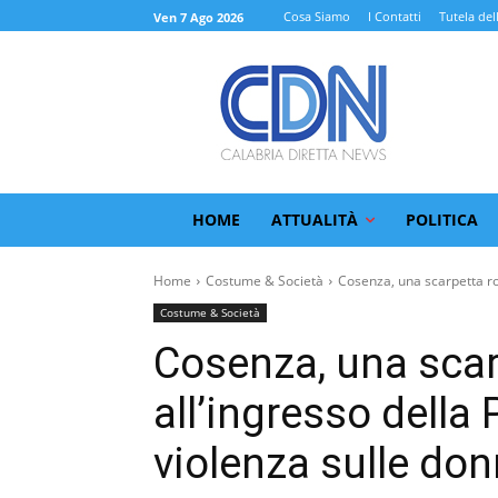
Cosa Siamo
I Contatti
Tutela del
Ven 7 Ago 2026
HOME
ATTUALITÀ
POLITICA
Home
Costume & Società
Cosenza, una scarpetta ros
Costume & Società
Cosenza, una scar
all’ingresso della 
violenza sulle do