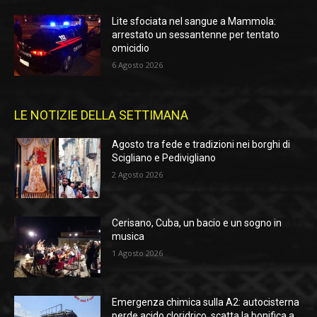
Lite sfociata nel sangue a Mammola:
arrestato un sessantenne per tentato
omicidio
6 Agosto 2026
LE NOTIZIE DELLA SETTIMANA
Agosto tra fede e tradizioni nei borghi di
Scigliano e Pedivigliano
2 Agosto 2026
Cerisano, Cuba, un bacio e un sogno in
musica
1 Agosto 2026
Emergenza chimica sulla A2: autocisterna
perde acido cloridrico, scatta la bonifica a