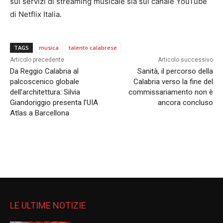
sui servizi di streaming musicale sia sul canale YouTube
di Netflix Italia.
TAGS
musica
talento calabrese
Articolo precedente
Articolo successivo
Da Reggio Calabria al
Sanità, il percorso della
palcoscenico globale
Calabria verso la fine del
dell’architettura: Silvia
commissariamento non è
Giandoriggio presenta l’UIA
ancora concluso
Atlas a Barcellona
LE ULTIME NOTIZIE