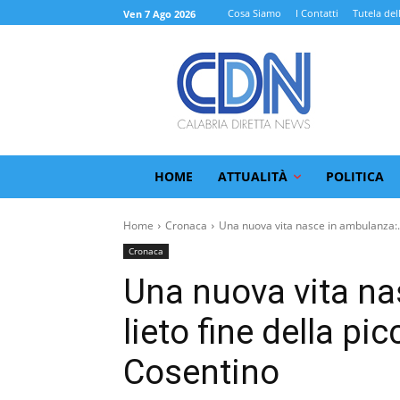
Cosa Siamo
I Contatti
Tutela del
Ven 7 Ago 2026
HOME
ATTUALITÀ
POLITICA
Home
Cronaca
Una nuova vita nasce in ambulanza:.
Cronaca
Una nuova vita na
lieto fine della pi
Cosentino