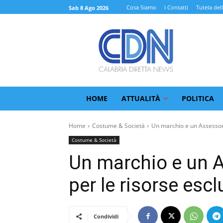
Cosa Siamo
I Contatti
Tutela del
Sab 8 Ago 2026
HOME
ATTUALITÀ
POLITICA
Home
Costume & Società
Un marchio e un Assessora
Costume & Società
Un marchio e un A
per le risorse escl
Condividi