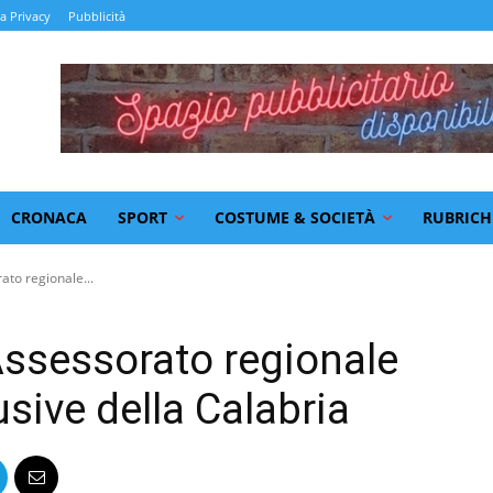
la Privacy
Pubblicità
CRONACA
SPORT
COSTUME & SOCIETÀ
RUBRICH
to regionale...
ssessorato regionale
usive della Calabria