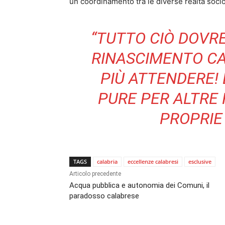
un coordinamento tra le diverse realtà soci
“TUTTO CIÒ DOVRE
RINASCIMENTO C
PIÙ ATTENDERE! 
PURE PER ALTRE
PROPRIE 
TAGS
calabria
eccellenze calabresi
esclusive
Articolo precedente
Acqua pubblica e autonomia dei Comuni, il
paradosso calabrese