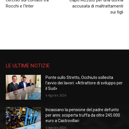
cerchio sui contatti tra
Capo Rizzuto per una donna
Rocchi e l’Inter
accusata di maltrattamenti
sui figli
LE ULTIME NOTIZIE
Ponte sullo Stretto, Occhiuto sollecita
l’avvio dei lavori: «Attrattore di sviluppo per
il Sud»
6 Agosto 2026
Incassano la pensione del padre defunto
per anni: scoperta truffa da oltre 245.000
euro a Castrovillari
6 Agosto 2026