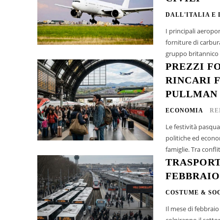
DALL'ITALIA E
I principali aeropo
forniture di carbur
gruppo britannico B
PREZZI F
RINCARI F
PULLMAN
ECONOMIA
RE
Le festività pasqua
politiche ed econo
famiglie. Tra confli
TRASPORT
FEBBRAIO 
COSTUME & SO
Il mese di febbraio
colpiranno il settor