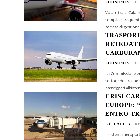
ECONOMIA
RE
Volare tra la Calab
semplice, frequent
società di gestione 
TRASPORT
RETROATT
CARBURA
ECONOMIA
RE
La Commissione eu
settore del traspor
passeggeri all'inte
CRISI CA
EUROPE: 
ENTRO TR
ATTUALITÀ
R
Il sistema aeroport