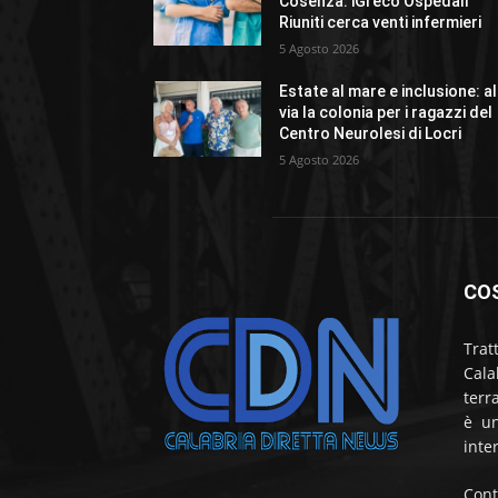
Cosenza: iGreco Ospedali
Riuniti cerca venti infermieri
5 Agosto 2026
Estate al mare e inclusione: al
via la colonia per i ragazzi del
Centro Neurolesi di Locri
5 Agosto 2026
CO
Trat
Cala
terr
è un
inte
Cont