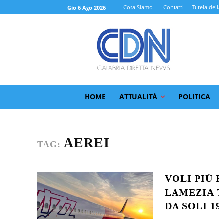
Cosa Siamo
I Contatti
Tutela dell
Gio 6 Ago 2026
HOME
ATTUALITÀ
POLITICA
AEREI
TAG:
VOLI PIÙ 
LAMEZIA 
DA SOLI 19