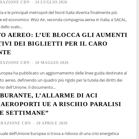
DAZIONE CDN
-
24 LUGLIO 2026
ria e le principali metropoli del Nord Italia diventa finalmente più
e ed economico. Wizz Air, seconda compagnia aerea in Italia, e SACAL,
dello scalo...
O AEREO: L’UE BLOCCA GLI AUMENTI
IVI DEI BIGLIETTI PER IL CARO
NTE
DAZIONE CDN
-
10 MAGGIO 2026
ropea ha pubblicato un aggiornamento delle linee guida destinate al
to aereo, definendo un quadro più rigido per la tutela dei diritti dei
rno dell'Unione. Il documento...
RBURANTE, L’ALLARME DI ACI
“AEROPORTI UE A RISCHIO PARALISI
E SETTIMANE”
EDAZIONE CDN
-
10 APRILE 2026
uale dell’Unione Europea si trova a ridosso di una crisi energetica