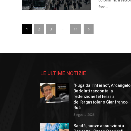
fare...
...
1
2
3
11
LE ULTIME NOTIZIE
“Fuga dall’inferno”, Arcangelo
Badolati racconta la
redenzione letteraria
dell’ergastolano Gianfranco
Ruà
5 Agosto 2026
Sanità, nuove assunzioni a