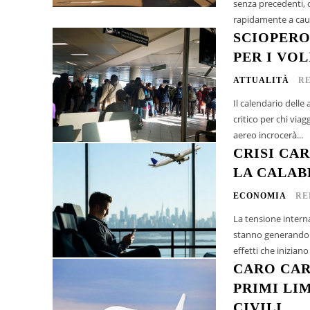
senza precedenti, c
rapidamente a causa
SCIOPERO
PER I VOL
ATTUALITÀ
R
Il calendario delle
critico per chi via
aereo incrocerà...
CRISI CA
LA CALAB
ECONOMIA
RE
La tensione intern
stanno generando r
effetti che iniziano
CARO CAR
PRIMI LIM
CIVILI