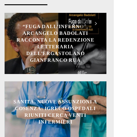
“FUGA DALL’INFERNO”,
ARCANGELO BADOLATI
RACCONTA LA REDENZIONE
LETTERARIA
DELL’ERGASTOLANO
GIANFRANCO RUÀ
SANITÀ, NUOVE ASSUNZIONI A
COSENZA: IGRECO OSPEDALI
RIUNITI CERCA VENTI
INFERMIERI