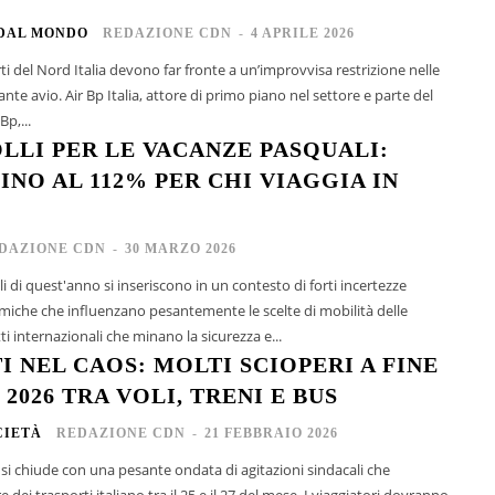
 DAL MONDO
REDAZIONE CDN
-
4 APRILE 2026
rti del Nord Italia devono far fronte a un’improvvisa restrizione nelle
ante avio. Air Bp Italia, attore di primo piano nel settore e parte del
p,...
OLLI PER LE VACANZE PASQUALI:
INO AL 112% PER CHI VIAGGIA IN
DAZIONE CDN
-
30 MARZO 2026
li di quest'anno si inseriscono in un contesto di forti incertezze
miche che influenzano pesantemente le scelte di mobilità delle
tti internazionali che minano la sicurezza e...
I NEL CAOS: MOLTI SCIOPERI A FINE
2026 TRA VOLI, TRENI E BUS
CIETÀ
REDAZIONE CDN
-
21 FEBBRAIO 2026
 si chiude con una pesante ondata di agitazioni sindacali che
e dei trasporti italiano tra il 25 e il 27 del mese. I viaggiatori dovranno