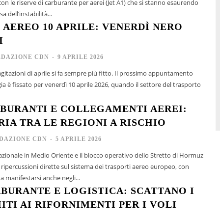
on le riserve di carburante per aerei (Jet A1) che si stanno esaurendo
 dell’instabilità...
 AEREO 10 APRILE: VENERDÌ NERO
I
EDAZIONE CDN
-
9 APRILE 2026
 agitazioni di aprile si fa sempre più fitto. Il prossimo appuntamento
ggia è fissato per venerdì 10 aprile 2026, quando il settore del trasporto
RBURANTI E COLLEGAMENTI AEREI:
RIA TRA LE REGIONI A RISCHIO
DAZIONE CDN
-
5 APRILE 2026
azionale in Medio Oriente e il blocco operativo dello Stretto di Hormuz
ipercussioni dirette sul sistema dei trasporti aereo europeo, con
 a manifestarsi anche negli...
BURANTE E LOGISTICA: SCATTANO I
ITI AI RIFORNIMENTI PER I VOLI