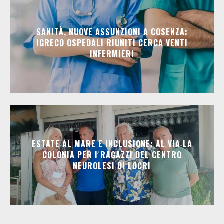
SANITÀ, NUOVE ASSUNZIONI A COSENZA:
IGRECO OSPEDALI RIUNITI CERCA VENTI
INFERMIERI
ESTATE AL MARE E INCLUSIONE: AL VIA LA
COLONIA PER I RAGAZZI DEL CENTRO
NEUROLESI DI LOCRI