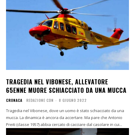
TRAGEDIA NEL VIBONESE, ALLEVATORE
65ENNE MUORE SCHIACCIATO DA UNA MUCCA
CRONACA
REDAZIONE CDN
-
8 GIUGNO 2022
Tragedia nel Vibonese, dove un uomo è stato schiacciato da una
mucca. La dinamica è ancora da accertare. Ma pare che Antonio
Preiti (classe 1957) abbia cercato di cacciare dal casolare in cui...