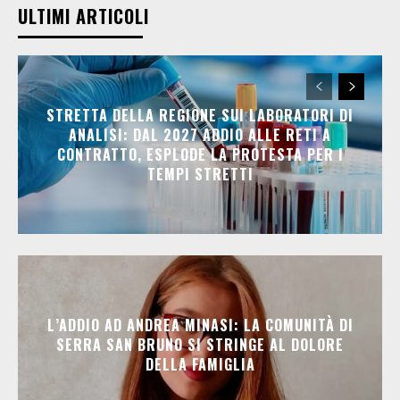
ULTIMI ARTICOLI
STRETTA DELLA REGIONE SUI LABORATORI DI
ANALISI: DAL 2027 ADDIO ALLE RETI A
CONTRATTO, ESPLODE LA PROTESTA PER I
TEMPI STRETTI
L’ADDIO AD ANDREA MINASI: LA COMUNITÀ DI
SERRA SAN BRUNO SI STRINGE AL DOLORE
DELLA FAMIGLIA