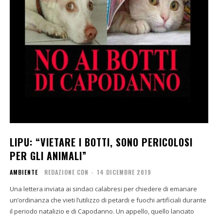
LIPU: “VIETARE I BOTTI, SONO PERICOLOSI
PER GLI ANIMALI”
AMBIENTE
REDAZIONE CDN
-
14 DICEMBRE 2019
Una lettera inviata ai sindaci calabresi per chiedere di emanare
un’ordinanza che vieti l’utilizzo di petardi e fuochi artificiali durante
il periodo natalizio e di Capodanno. Un appello, quello lanciato