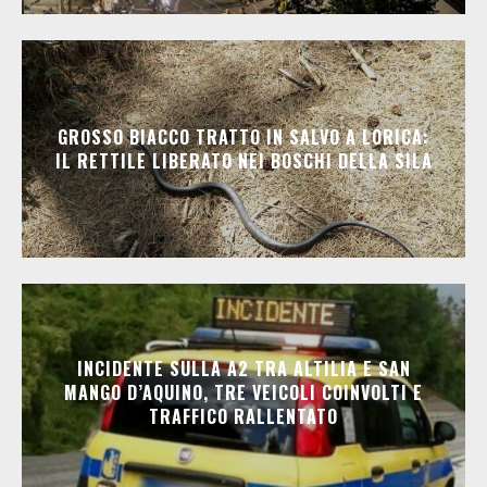
GROSSO BIACCO TRATTO IN SALVO A LORICA:
IL RETTILE LIBERATO NEI BOSCHI DELLA SILA
INCIDENTE SULLA A2 TRA ALTILIA E SAN
MANGO D’AQUINO, TRE VEICOLI COINVOLTI E
TRAFFICO RALLENTATO